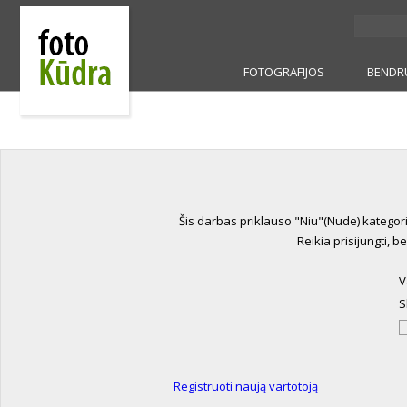
FOTOGRAFIJOS
BENDR
Šis darbas priklauso "Niu"(Nude) kategor
Reikia prisijungti, b
V
S
Registruoti naują vartotoją