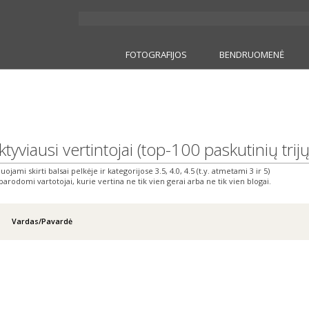
FOTOGRAFIJOS
BENDRUOMENĖ
tyviausi vertintojai (top-100 paskutinių tri
iuojami skirti balsai pelkėje ir kategorijose 3.5, 4.0, 4.5 (t.y. atmetami 3 ir 5)
parodomi vartotojai, kurie vertina ne tik vien gerai arba ne tik vien blogai.
Vardas/Pavardė