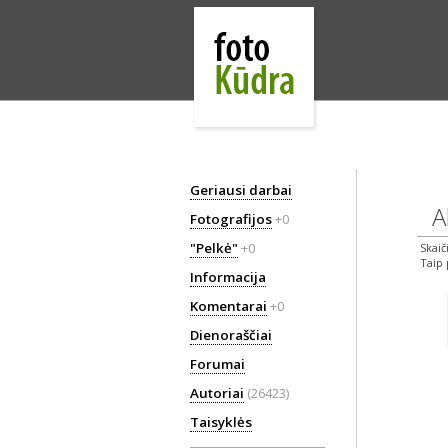
Geriausi darbai
Ak
Fotografijos
+0
"Pelkė"
+0
Skaič
Taip 
Informacija
Komentarai
+0
Dienoraščiai
Forumai
Autoriai
(26423)
Taisyklės