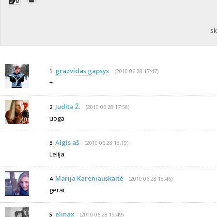
sk
grazvidas gapsys
(2010 06 28 17:47)
1.
+
Judita Ž.
(2010 06 28 17:58)
2.
uoga
Algis aš
(2010 06 28 18:19)
3.
Lelija
Marija Kareniauskaitė
(2010 06 28 18:46)
4.
gerai
elinax
(2010 06 28 19:49)
5.