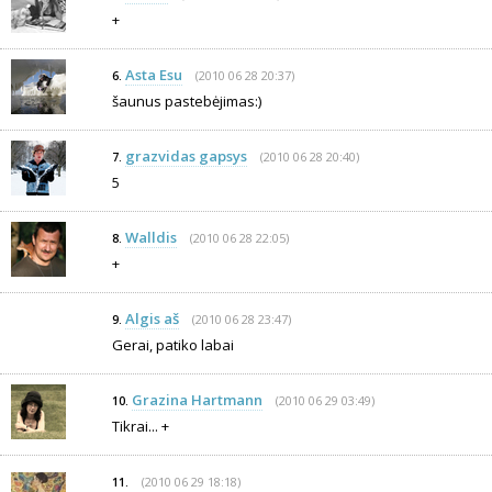
+
Asta Esu
(2010 06 28 20:37)
6.
šaunus pastebėjimas:)
grazvidas gapsys
(2010 06 28 20:40)
7.
5
Walldis
(2010 06 28 22:05)
8.
+
Algis aš
(2010 06 28 23:47)
9.
Gerai, patiko labai
Grazina Hartmann
(2010 06 29 03:49)
10.
Tikrai... +
(2010 06 29 18:18)
11.