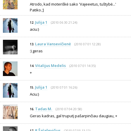
Atrodo, kad moteriškė sako 'Vajeeetus, tuštybė...'
Patiko.;]
Julija 1
(2010 06 30 21:24)
12.
aciu:)
Laura Vansevičienė
(2010 07 01 12:28)
13.
:) geras
Vitalijus Medelis
(2010 07 01 14:35)
14.
+
Julija 1
(2010 07 01 16:26)
15.
Aciu:)
Tadas M.
(2010 07 04 20:58)
16.
Geras kadras, gal truputį pašarpinčiau daugiau, +
R Šalaševičius
(2010 07 05 13:12)
17.