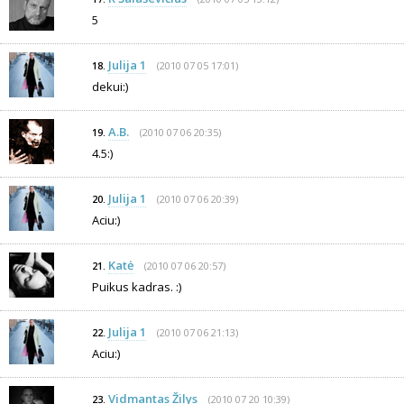
5
Julija 1
(2010 07 05 17:01)
18.
dekui:)
A.B.
(2010 07 06 20:35)
19.
4.5:)
Julija 1
(2010 07 06 20:39)
20.
Aciu:)
Katė
(2010 07 06 20:57)
21.
Puikus kadras. :)
Julija 1
(2010 07 06 21:13)
22.
Aciu:)
Vidmantas Žilys
(2010 07 20 10:39)
23.